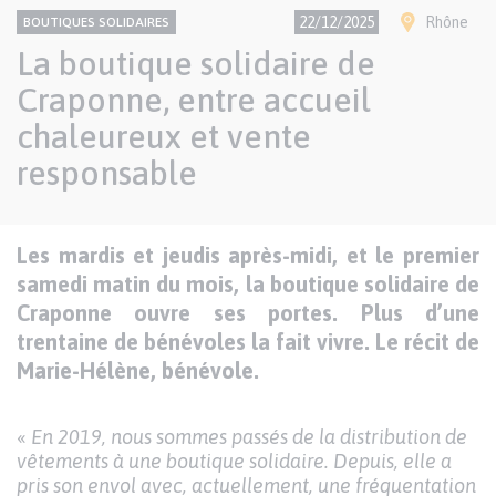
CONTENU
Thème
Ville(s)
22/12/2025
Rhône
BOUTIQUES SOLIDAIRES
NATIONAL
La boutique solidaire de
Craponne, entre accueil
chaleureux et vente
responsable
Texte
Les mardis et jeudis après-midi, et le premier
Paragraphes
de
samedi matin du mois, la boutique solidaire de
contenu
Craponne ouvre ses portes. Plus d’une
trentaine de bénévoles la fait vivre. Le récit de
Marie-Hélène, bénévole.
«
En 2019, nous sommes passés de la distribution de
vêtements à une boutique solidaire. Depuis, elle a
pris son envol avec, actuellement, une fréquentation