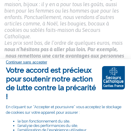
maison, bijoux : il y en a pour tous les goûts, aussi
bien pour les femmes ou les hommes que pour les
enfants. Ponctuellement, nous vendons d’autres
articles comme, à Noël, les bougies, bocaux à
cookies ou sablés faits-maison du Secours
Catholique.
Les prix sont bas, de l’ordre de quelques euros, mais
nous n’hésitons pas à aller plus loin. Par exemple,
nous remettons une carte avantages aux personnes
en situation de précarité en lien avec notre accueil
et nous pratiquons les soldes « officielles » d’hiver et
d’été.
Les prix chutent alors de 50%. Quand cela est
nécessaire, pour des personnes sans aucune
ressource, nous faisons un vestiaire gratuit. En fin de
saison , tout ce qui n’a pas été vendu est récupéré
par une association.
En juin 2025, nous avons organisé une journée
portes-ouvertes festive. Ce fut un beau moment et
une occasion de nous faire connaître des Craponnois
.