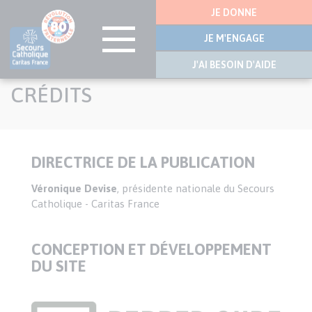
Menu
JE DONNE
latérale
JE M'ENGAGE
J'AI BESOIN D'AIDE
Aller
CRÉDITS
au
contenu
principal
DIRECTRICE DE LA PUBLICATION
Texte
Véronique Devise
, présidente nationale du Secours
Catholique - Caritas France
CONCEPTION ET DÉVELOPPEMENT
DU SITE