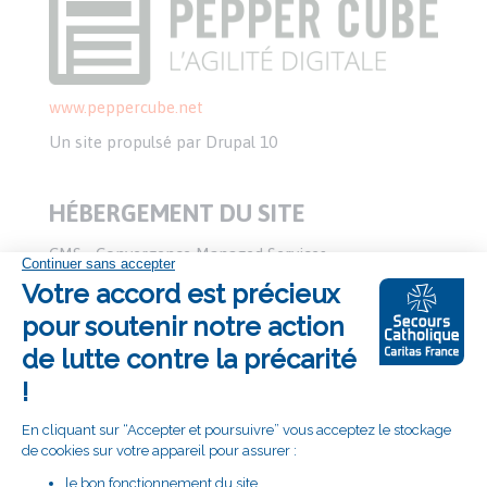
www.peppercube.net
Un site propulsé par Drupal 10
HÉBERGEMENT DU SITE
CMS - Convergence Managed Services
www.cms-france.net
2/4 rue Nieuport, 78140 Vélizy Villacoublay - Tél. : 01
74 07 41 00