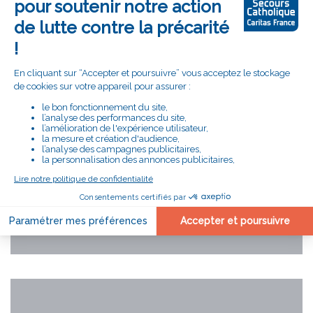
Code
de
la
vidéo
YouTube
Accepter le cookie Youtube
Code
de