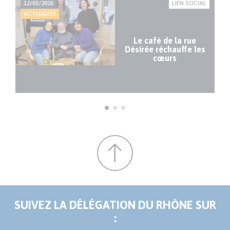
IRE
12/03/2026
LIEN SOCIAL
22
ACTUALITÉ
AC
,
du
e
Le café de la rue
du
Désirée réchauffe les
f
cœurs
e
SUIVEZ LA DÉLÉGATION DU RHÔNE SUR
: