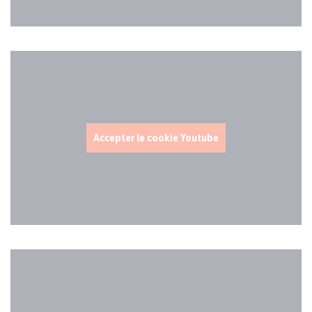
Code
de
la
vidéo
YouTube
Accepter le cookie Youtube
Code
de
la
vidéo