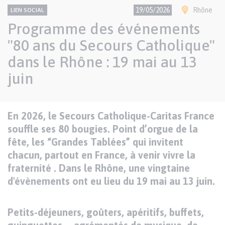
CONTENU
Thème
Ville(s)
19/05/2026
Rhône
LIEN SOCIAL
NATIONAL
Programme des événements
"80 ans du Secours Catholique"
dans le Rhône : 19 mai au 13
juin
Texte
En 2026, le Secours Catholique-Caritas France
Paragraphes
de
souffle ses 80 bougies. Point d’orgue de la
contenu
fête, les “Grandes Tablées” qui invitent
chacun, partout en France, à venir vivre la
fraternité . Dans le Rhône, une vingtaine
d'évènements ont eu lieu du 19 mai au 13 juin.
Petits-déjeuners, goûters, apéritifs, buffets,